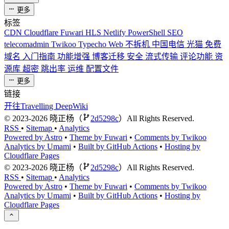
更多
标签
CDN
Cloudflare
Fuwari
HLS
Netlify
PowerShell
SEO
telecomadmin
Twikoo
Typecho
Web
不拆机
中国电信
光猫
免费
域名
入门指南
功能增强
博客迁移
安全
流式传输
评论功能
资
源库
超密
跳出率
运维
配置文件
更多
链接
开往Travelling
DeepWiki
©
2023-2026
晓正杨（
2d5298c
）All Rights Reserved.
RSS
•
Sitemap
•
Analytics
Powered by Astro
•
Theme by Fuwari
•
Comments by Twikoo
Analytics by Umami
•
Built by GitHub Actions
•
Hosting by
Cloudflare Pages
©
2023-2026
晓正杨（
2d5298c
）All Rights Reserved.
RSS
•
Sitemap
•
Analytics
Powered by Astro
•
Theme by Fuwari
•
Comments by Twikoo
Analytics by Umami
•
Built by GitHub Actions
•
Hosting by
Cloudflare Pages