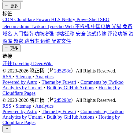
更多
标签
CDN
Cloudflare
Fuwari
HLS
Netlify
PowerShell
SEO
telecomadmin
Twikoo
Typecho
Web
不拆机
中国电信
光猫
免费
域名
入门指南
功能增强
博客迁移
安全
流式传输
评论功能
资
源库
超密
跳出率
运维
配置文件
更多
链接
开往Travelling
DeepWiki
©
2023-2026
晓正杨（
2d5298c
）All Rights Reserved.
RSS
•
Sitemap
•
Analytics
Powered by Astro
•
Theme by Fuwari
•
Comments by Twikoo
Analytics by Umami
•
Built by GitHub Actions
•
Hosting by
Cloudflare Pages
©
2023-2026
晓正杨（
2d5298c
）All Rights Reserved.
RSS
•
Sitemap
•
Analytics
Powered by Astro
•
Theme by Fuwari
•
Comments by Twikoo
Analytics by Umami
•
Built by GitHub Actions
•
Hosting by
Cloudflare Pages