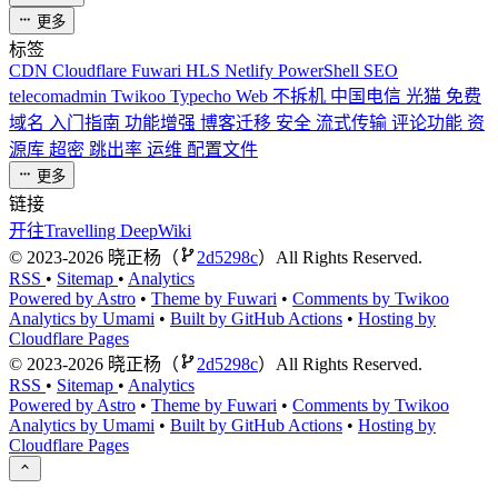
更多
标签
CDN
Cloudflare
Fuwari
HLS
Netlify
PowerShell
SEO
telecomadmin
Twikoo
Typecho
Web
不拆机
中国电信
光猫
免费
域名
入门指南
功能增强
博客迁移
安全
流式传输
评论功能
资
源库
超密
跳出率
运维
配置文件
更多
链接
开往Travelling
DeepWiki
©
2023-2026
晓正杨（
2d5298c
）All Rights Reserved.
RSS
•
Sitemap
•
Analytics
Powered by Astro
•
Theme by Fuwari
•
Comments by Twikoo
Analytics by Umami
•
Built by GitHub Actions
•
Hosting by
Cloudflare Pages
©
2023-2026
晓正杨（
2d5298c
）All Rights Reserved.
RSS
•
Sitemap
•
Analytics
Powered by Astro
•
Theme by Fuwari
•
Comments by Twikoo
Analytics by Umami
•
Built by GitHub Actions
•
Hosting by
Cloudflare Pages