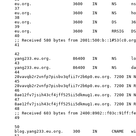
eu.org.                 
3600
IN
      NS      ns
37
eu.org.                 
3600
IN
      NS      ho
38
eu.org.                 
3600
IN
      DS      
36
39
eu.org.                 
3600
IN
      RRSIG   DS
40
;; Received 
580
 bytes 
from
2001
:
500
:b::
1
#53(c0.org
41
42
yang233.eu.org.         
86400
IN
      NS      
lo
43
yang233.eu.org.         
86400
IN
      NS      
da
44
28vavqb2r2vnfp7pisbv3qfii7r2b6p0.eu.org. 
7200
IN
 N
45
28vavqb2r2vnfp7pisbv3qfii7r2b6p0.eu.org. 
7200
IN
 R
46
8ae12fv7jsih43cf4jff525ii5dkmug1.eu.org. 
7200
IN
 N
47
8ae12fv7jsih43cf4jff525ii5dkmug1.eu.org. 
7200
IN
 R
48
;; Received 
603
 bytes 
from
2400
:
8902
::f03c:91ff:fe
49
50
blog.yang233.eu.org.    
300
IN
      CNAME   
wi
51