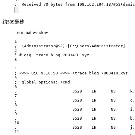
;; Received 
70
 bytes 
from
108.162
.
194.187
#53(danic
约509毫秒
Terminal window
1
┌──(Administrator@SJ)
-
[
C
:\
Users
\
Administrator
]
2
└─
# dig +trace blog.7003410.xyz
3
4
; 
<<>>
 DiG 
9.16
.
50
<<>>
+
trace blog.
7003410.
xyz
5
;; global options: 
+
cmd
6
.
3528
IN
      NS      k.
7
.
3528
IN
      NS      c.
8
.
3528
IN
      NS      i.
9
.
3528
IN
      NS      b.
10
.
3528
IN
      NS      j.
11