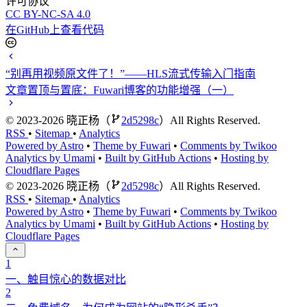
许可协议
CC BY-NC-SA 4.0
在GitHub上查看代码
“别再用视频原文件了！”——HLS流式传输入门指南
文章置顶与置底：Fuwari博客的功能增强（一）
©
2023-2026
晓正杨（
2d5298c
）All Rights Reserved.
RSS
•
Sitemap
•
Analytics
Powered by Astro
•
Theme by Fuwari
•
Comments by Twikoo
Analytics by Umami
•
Built by GitHub Actions
•
Hosting by
Cloudflare Pages
©
2023-2026
晓正杨（
2d5298c
）All Rights Reserved.
RSS
•
Sitemap
•
Analytics
Powered by Astro
•
Theme by Fuwari
•
Comments by Twikoo
Analytics by Umami
•
Built by GitHub Actions
•
Hosting by
Cloudflare Pages
1
一、触目惊心的数据对比
2