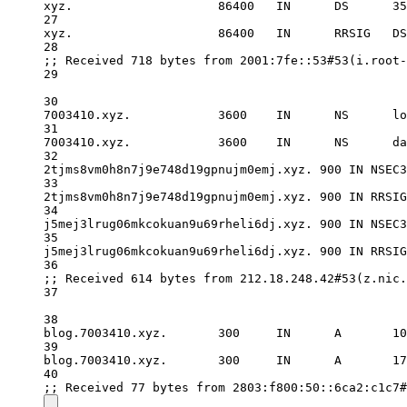
xyz.                    
86400
IN
      DS      
35
27
xyz.                    
86400
IN
      RRSIG   DS
28
;; Received 
718
 bytes 
from
2001
:7fe::
53
#53(i.root-
29
30
7003410.
xyz.            
3600
IN
      NS      
lo
31
7003410.
xyz.            
3600
IN
      NS      
da
32
2tjms8vm0h8n7j9e748d19gpnujm0emj.xyz. 
900
IN
 NSEC3
33
2tjms8vm0h8n7j9e748d19gpnujm0emj.xyz. 
900
IN
 RRSIG
34
j5mej3lrug06mkcokuan9u69rheli6dj.xyz. 
900
IN
 NSEC3
35
j5mej3lrug06mkcokuan9u69rheli6dj.xyz. 
900
IN
 RRSIG
36
;; Received 
614
 bytes 
from
212.18
.
248.42
#53(z.nic.
37
38
blog.
7003410.
xyz.       
300
IN
      A       
10
39
blog.
7003410.
xyz.       
300
IN
      A       
17
40
;; Received 
77
 bytes 
from
2803
:f800:
50
::6ca2:c1c7
#