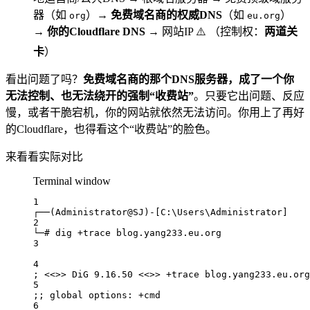
器（如
）→
免费域名商的权威DNS
（如
）
org
eu.org
→
你的Cloudflare DNS
→ 网站IP ⚠️ （控制权：
两道关
卡
）
看出问题了吗？
免费域名商的那个DNS服务器，成了一个你
无法控制、也无法绕开的强制“收费站”
。只要它出问题、反应
慢，或者干脆宕机，你的网站就依然无法访问。你用上了再好
的Cloudflare，也得看这个“收费站”的脸色。
来看看实际对比
Terminal window
1
┌──(Administrator@SJ)
-
[
C
:\
Users
\
Administrator
]
2
└─
# dig +trace blog.yang233.eu.org
3
4
; 
<<>>
 DiG 
9.16
.
50
<<>>
+
trace blog.yang233.eu.org
5
;; global options: 
+
cmd
6