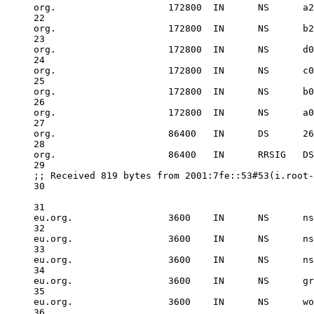
org.                    
172800
IN
      NS      a2
22
org.                    
172800
IN
      NS      b2
23
org.                    
172800
IN
      NS      d0
24
org.                    
172800
IN
      NS      c0
25
org.                    
172800
IN
      NS      b0
26
org.                    
172800
IN
      NS      a0
27
org.                    
86400
IN
      DS      
26
28
org.                    
86400
IN
      RRSIG   DS
29
;; Received 
819
 bytes 
from
2001
:7fe::
53
#53(i.root-
30
31
eu.org.                 
3600
IN
      NS      ns
32
eu.org.                 
3600
IN
      NS      ns
33
eu.org.                 
3600
IN
      NS      ns
34
eu.org.                 
3600
IN
      NS      gr
35
eu.org.                 
3600
IN
      NS      wo
36