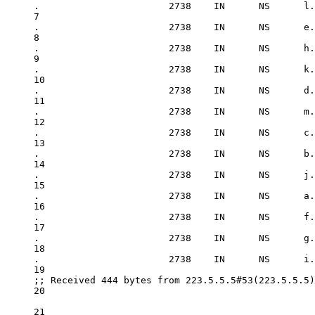
.
2738
IN
      NS      l.
7
.
2738
IN
      NS      e.
8
.
2738
IN
      NS      h.
9
.
2738
IN
      NS      k.
10
.
2738
IN
      NS      d.
11
.
2738
IN
      NS      m.
12
.
2738
IN
      NS      c.
13
.
2738
IN
      NS      b.
14
.
2738
IN
      NS      j.
15
.
2738
IN
      NS      a.
16
.
2738
IN
      NS      f.
17
.
2738
IN
      NS      g.
18
.
2738
IN
      NS      i.
19
;; Received 
444
 bytes 
from
223.5
.
5.5
#53(223.5.5.5)
20
21