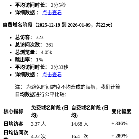
平均访问时长：
2分5秒
详细数据 ：
点击查看
自费域名阶段（2025-12-19 到 2026-01-09，共22天）
总访客：
323
总访问次数：
361
总浏览量：
4.05k
跳出率：
1%
平均访问时长：
2分33秒
详细数据 ：
点击查看
注：
为避免时间跨度不均造成的误解，我们计算
日均数据
进行公平比较：
免费域名阶段 (日
自费域名阶段 (日
核心指标
变化幅度
均)
均)
+ 336%
日均访客
3.37 人
14.68 人
日均访问次
+ 289%
4.22 次
16.41 次