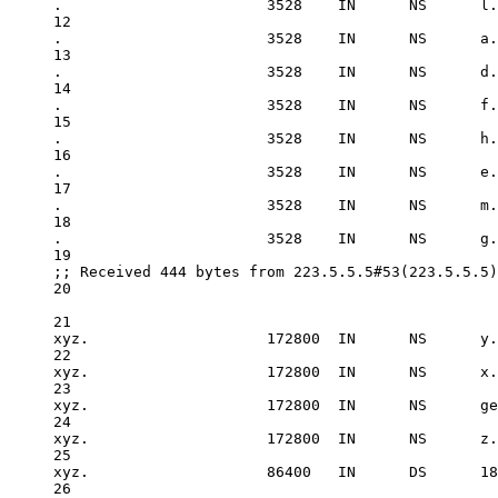
.
3528
IN
      NS      l.
12
.
3528
IN
      NS      a.
13
.
3528
IN
      NS      d.
14
.
3528
IN
      NS      f.
15
.
3528
IN
      NS      h.
16
.
3528
IN
      NS      e.
17
.
3528
IN
      NS      m.
18
.
3528
IN
      NS      g.
19
;; Received 
444
 bytes 
from
223.5
.
5.5
#53(223.5.5.5)
20
21
xyz.                    
172800
IN
      NS      y.
22
xyz.                    
172800
IN
      NS      x.
23
xyz.                    
172800
IN
      NS      ge
24
xyz.                    
172800
IN
      NS      z.
25
xyz.                    
86400
IN
      DS      
18
26