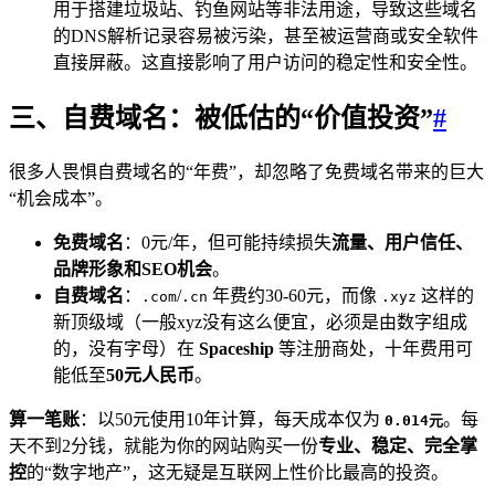
用于搭建垃圾站、钓鱼网站等非法用途，导致这些域名
的DNS解析记录容易被污染，甚至被运营商或安全软件
直接屏蔽。这直接影响了用户访问的稳定性和安全性。
三、自费域名：被低估的“价值投资”
#
很多人畏惧自费域名的“年费”，却忽略了免费域名带来的巨大
“机会成本”。
免费域名
：0元/年，但可能持续损失
流量、用户信任、
品牌形象和SEO机会
。
自费域名
：
/
年费约30-60元，而像
这样的
.com
.cn
.xyz
新顶级域（一般xyz没有这么便宜，必须是由数字组成
的，没有字母）在
Spaceship
等注册商处，十年费用可
能低至
50元人民币
。
算一笔账
：以50元使用10年计算，每天成本仅为
。每
0.014元
天不到2分钱，就能为你的网站购买一份
专业、稳定、完全掌
控
的“数字地产”，这无疑是互联网上性价比最高的投资。