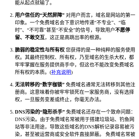
能从起点就输了。
用户信任的“天然屏障”
对用户而言，域名是网站的第一
印象。一个免费域名会下意识地传递“不专业”、“临
时”、“不可靠”甚至“不安全”的信号，导致用户
不愿停
留、不敢交互
，这正是高跳出率的根源。
脆弱的稳定性与所有权
您获得的是一种纯粹的服务使用
权。其最终控制权、所有权，乃至域名的生杀大权，都
牢牢掌握在服务提供商手中，但这也不能改变免费域名
所有权的本质。(
补充说明
)
无法转移的“数字枷锁”
免费域名通常无法转移到其他注
册商。这意味着你被牢牢锁死在一家服务商，没有选择
权，一旦服务变差或终止，你毫无办法。
DNS污染的“隐形杀手”
免费域名还存在一个致命问题：
DNS污染。由于免费域名常被用于搭建垃圾站、钓鱼网
站等非法用途，导致这些域名的DNS解析记录容易被污
染，甚至被运营商或安全软件直接屏蔽。 免费域名常被