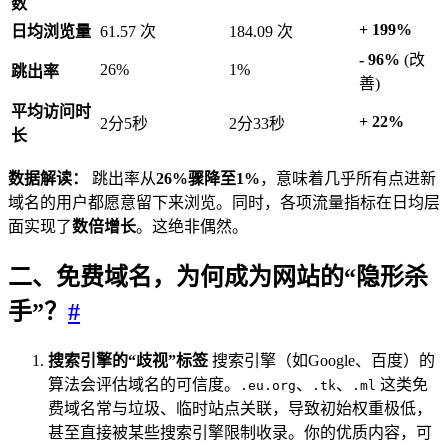
数
+ 199%
日均浏览量
61.57 次
184.09 次
- 96%
(改
26%
1%
跳出率
善)
平均访问时
+ 22%
2分5秒
2分33秒
长
数据解读：
跳出率从
26%骤降至1%
，意味着几乎所有点进新
域名的用户都愿意留下来浏览。同时，各项流量指标在日均层
面实现了
数倍增长
。这绝非偶然。
二、免费域名，为何成为网站的“隐形杀
手”？
#
搜索引擎的“歧视”标签
搜索引擎（如Google、百度）的
算法会评估域名的可信度。
、
、
这类免
.eu.org
.tk
.ml
费域名常与垃圾、临时站点关联，导致初始权重极低，
甚至直接被某些搜索引擎限制收录。你的优质内容，可